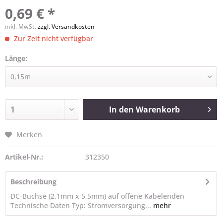
0,69 € *
inkl. MwSt.
zzgl. Versandkosten
Zur Zeit nicht verfügbar
Länge:
In den
Warenkorb
Merken
Artikel-Nr.:
312350
Beschreibung
DC-Buchse (2,1mm x 5,5mm) auf offene Kabelenden
Technische Daten Typ: Stromversorgung...
mehr