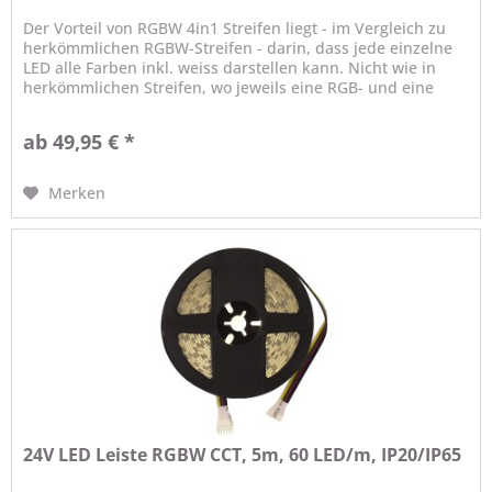
Der Vorteil von RGBW 4in1 Streifen liegt - im Vergleich zu
herkömmlichen RGBW-Streifen - darin, dass jede einzelne
LED alle Farben inkl. weiss darstellen kann. Nicht wie in
herkömmlichen Streifen, wo jeweils eine RGB- und eine
Weiss-LED...
ab 49,95 € *
Merken
24V LED Leiste RGBW CCT, 5m, 60 LED/m, IP20/IP65