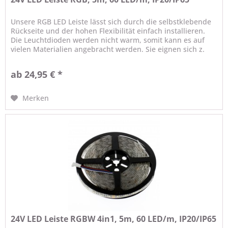
Unsere RGB LED Leiste lässt sich durch die selbstklebende
Rückseite und der hohen Flexibilität einfach installieren.
Die Leuchtdioden werden nicht warm, somit kann es auf
vielen Materialien angebracht werden. Sie eignen sich z.
B....
ab 24,95 € *
Merken
24V LED Leiste RGBW 4in1, 5m, 60 LED/m, IP20/IP65