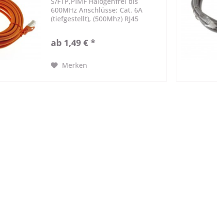
S/FTP,PIMF Halogenfrei bis
600MHz Anschlüsse: Cat. 6A
(tiefgestellt), (500Mhz) RJ45
Stecker - RJ45 Stecker Belegung:
TIA/EIA 568B Technische Daten
ab 1,49 € *
Typ: Netzwerkkabel Länge: 0,25 -
50 Meter (entsprechend
Auswahl)...
Merken