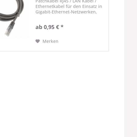
Patchkabel RJ45 / LAN Kabel /
Ethernetkabel für den Einsatz in
Gigabit-Ethernet-Netzwerken,
Internetkabel, DSL. Folien- und
geflechtgeschirmt Technische
ab 0,95 € *
Daten Typ: Netzwerkkabel Länge:
0,50m - 10,00m...
Merken