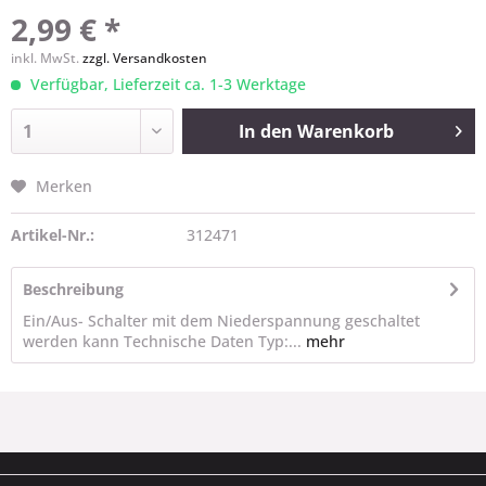
2,99 € *
inkl. MwSt.
zzgl. Versandkosten
Verfügbar, Lieferzeit ca. 1-3 Werktage
In den
Warenkorb
Merken
Artikel-Nr.:
312471
Beschreibung
Ein/Aus- Schalter mit dem Niederspannung geschaltet
werden kann Technische Daten Typ:...
mehr